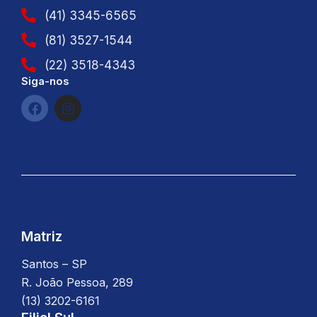
(41) 3345-6565
(81) 3527-1544
(22) 3518-4343
Siga-nos
F
I
a
n
c
s
e
t
b
a
o
g
o
r
k
a
m
Matriz
Santos – SP
R. João Pessoa, 289
(13) 3202-6161