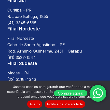
Filial Sul
Curitiba – PR
R. João Bettega, 1855
(41) 3345-6565
Filial Nordeste
Filial Nordeste
Cabo de Santo Agostinho – PE
Rod. Armínio Guilherme, 2451 – Garapu
(81) 3527-1544
Filial Sudeste
Macaé – RJ
(22) 3518-4343
Usamos cookies para garantir que você tenha a melhor
experiência em nosso site. Se você continuar a usar este site,
Compre agora!
presumiremos que você está satisfeito com isso.
Desenvolvido por
WPL Digital
, 2025 –
Política de
Privacidade
Aceito
Política de Privacidade