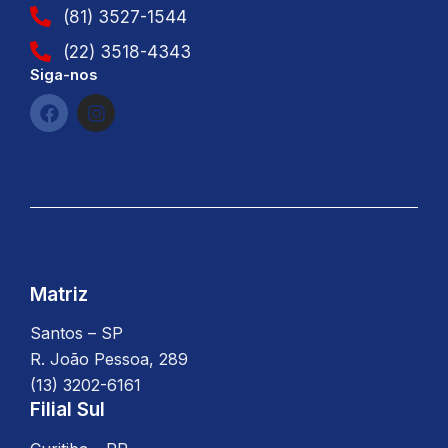
(81) 3527-1544
(22) 3518-4343
Siga-nos
F
I
a
n
c
s
e
t
b
a
o
g
o
r
k
a
m
Matriz
Santos – SP
R. João Pessoa, 289
(13) 3202-6161
Filial Sul