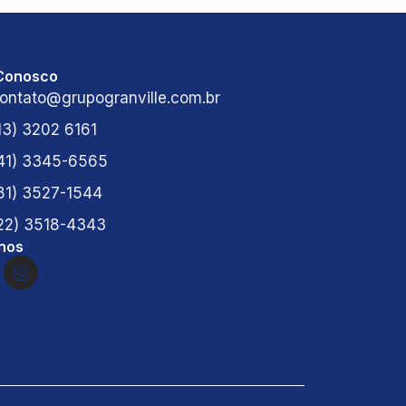
 Conosco
ontato@grupogranville.com.br
13) 3202 6161
41) 3345-6565
81) 3527-1544
22) 3518-4343
nos
I
n
s
t
a
g
r
a
m