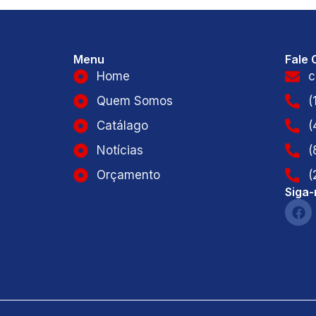
Menu
Fale
Home
c
Quem Somos
(
Catálago
(
Notícias
(
Orçamento
(
Siga-
F
a
c
e
b
o
o
k