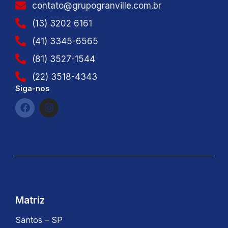
contato@grupogranville.com.br
(13) 3202 6161
(41) 3345-6565
(81) 3527-1544
(22) 3518-4343
Siga-nos
F
I
a
n
c
s
e
t
b
a
o
g
o
r
k
a
m
Matriz
Santos – SP