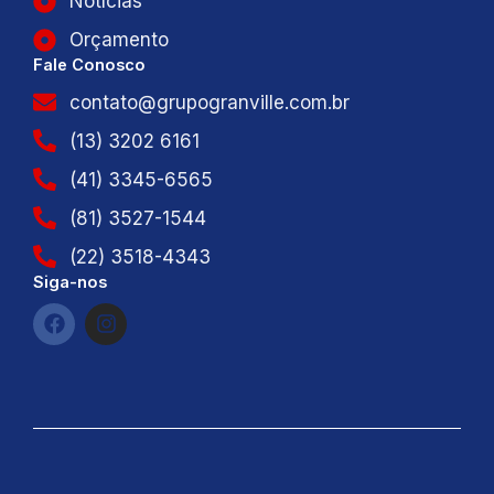
Notícias
Orçamento
Fale Conosco
contato@grupogranville.com.br
(13) 3202 6161
(41) 3345-6565
(81) 3527-1544
(22) 3518-4343
Siga-nos
F
I
a
n
c
s
e
t
b
a
o
g
o
r
k
a
m