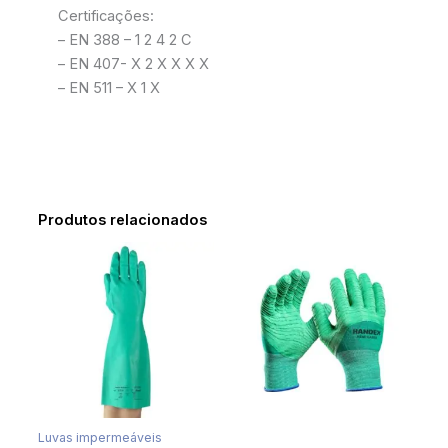
Certificações:
– EN 388 – 1 2 4 2 C
– EN 407- X 2 X X X X
– EN 511 – X 1 X
Produtos relacionados
Luvas impermeáveis