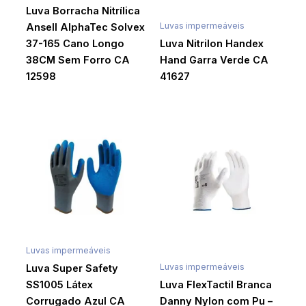
Luva Borracha Nitrílica
Luvas impermeáveis
Ansell AlphaTec Solvex
37-165 Cano Longo
Luva Nitrilon Handex
38CM Sem Forro CA
Hand Garra Verde CA
12598
41627
Luvas impermeáveis
Luvas impermeáveis
Luva Super Safety
SS1005 Látex
Luva FlexTactil Branca
Corrugado Azul CA
Danny Nylon com Pu –