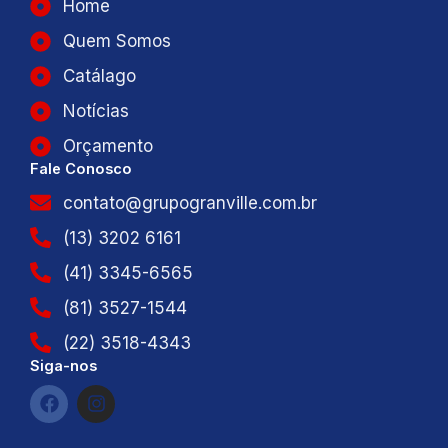
Home
Quem Somos
Catálago
Notícias
Orçamento
Fale Conosco
contato@grupogranville.com.br
(13) 3202 6161
(41) 3345-6565
(81) 3527-1544
(22) 3518-4343
Siga-nos
F
I
a
n
c
s