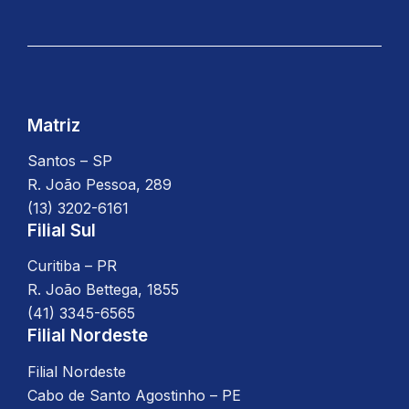
e
t
b
a
o
g
o
r
k
a
m
Matriz
Santos – SP
R. João Pessoa, 289
(13) 3202-6161
Filial Sul
Curitiba – PR
R. João Bettega, 1855
(41) 3345-6565
Filial Nordeste
Filial Nordeste
Cabo de Santo Agostinho – PE