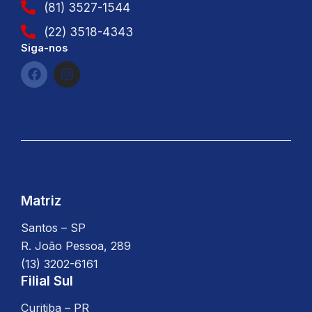
(81) 3527-1544
(22) 3518-4343
Siga-nos
F
I
a
n
c
s
e
t
b
a
o
g
o
r
k
a
m
Matriz
Santos – SP
R. João Pessoa, 289
(13) 3202-6161
Filial Sul
Curitiba – PR