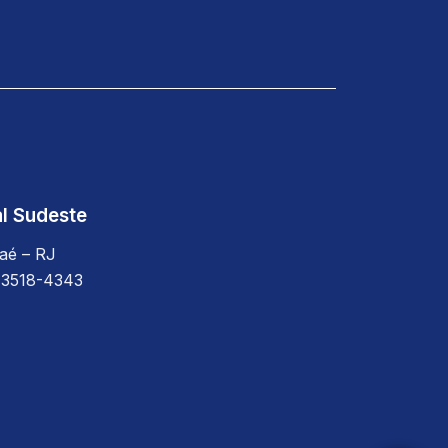
t
a
g
r
a
m
ial Sudeste
aé – RJ
 3518-4343