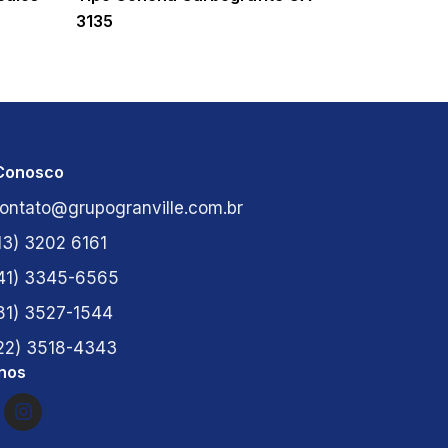
3135
 Conosco
ontato@grupogranville.com.br
13) 3202 6161
41) 3345-6565
81) 3527-1544
22) 3518-4343
nos
I
n
s