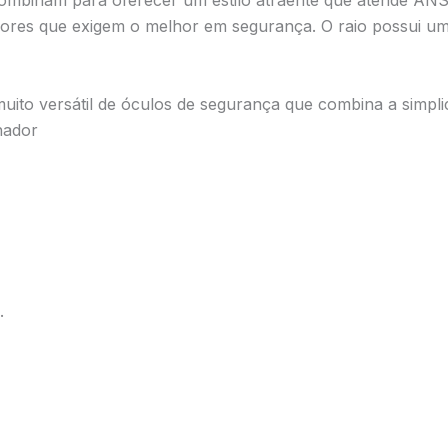
mbinam para oferecer um estilo atraente que atende ANSI
dores que exigem o melhor em segurança. O raio possui um
a muito versátil de óculos de segurança que combina a simp
hador
.