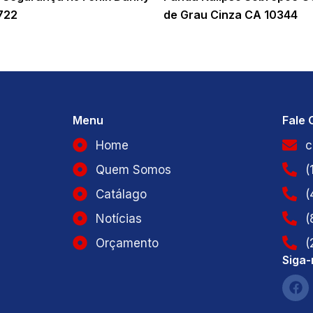
722
de Grau Cinza CA 10344
Menu
Fale
Home
c
Quem Somos
(
Catálago
(
Notícias
(
Orçamento
(
Siga-
F
a
c