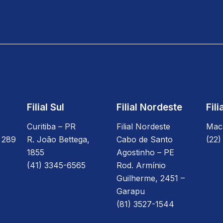
e
b
o
o
k
Filial Sul
Filial Nordeste
Fil
Curitiba – PR
Filial Nordeste
Mac
 289
R. João Bettega,
Cabo de Santo
(22)
1855
Agostinho – PE
(41) 3345-6565
Rod. Armínio
Guilherme, 2451 –
Garapu
(81) 3527-1544