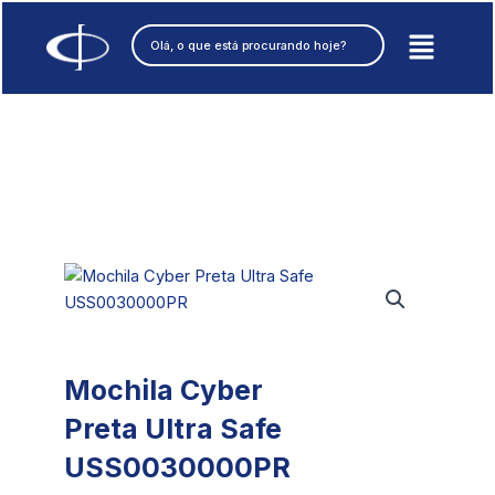
Ir
Pesquisar
para
o
conteúdo
Mochila Cyber
Preta Ultra Safe
USS0030000PR