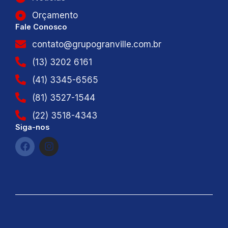
Orçamento
Fale Conosco
contato@grupogranville.com.br
(13) 3202 6161
(41) 3345-6565
(81) 3527-1544
(22) 3518-4343
Siga-nos
F
I
a
n
c
s
e
t
b
a
o
g
o
r
k
a
m