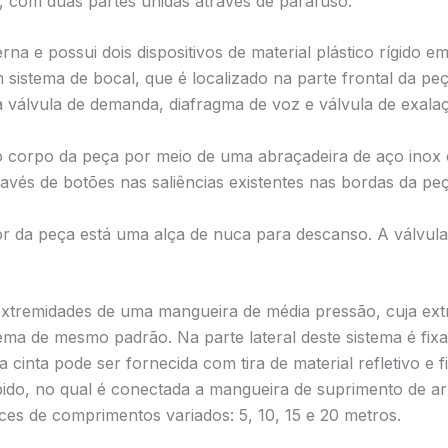
o, com duas partes unidas através de parafuso.
rna e possui dois dispositivos de material plástico rígido e
sistema de bocal, que é localizado na parte frontal da peç
a válvula de demanda, diafragma de voz e válvula de exala
do corpo da peça por meio de uma abraçadeira de aço inox 
avés de botões nas saliências existentes nas bordas da peça
ior da peça está uma alça de nuca para descanso. A válvul
xtremidades de uma mangueira de média pressão, cuja extr
ema de mesmo padrão. Na parte lateral deste sistema é fix
ta cinta pode ser fornecida com tira de material refletivo e f
ápido, no qual é conectada a mangueira de suprimento de a
es de comprimentos variados: 5, 10, 15 e 20 metros.