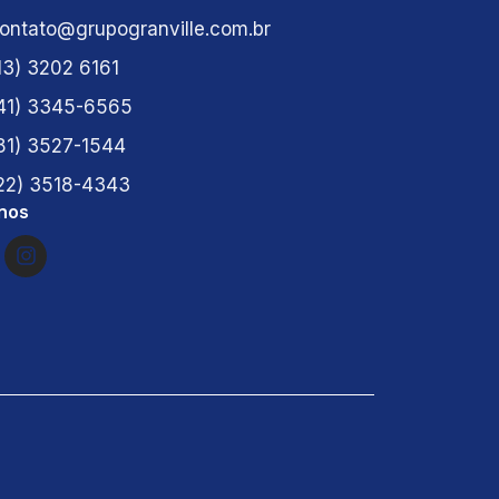
ontato@grupogranville.com.br
13) 3202 6161
41) 3345-6565
81) 3527-1544
22) 3518-4343
nos
I
n
s
t
a
g
r
a
m