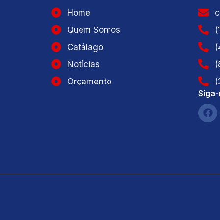
Home
c
Quem Somos
(
Catálago
(
Notícias
(
Orçamento
(
Siga-
F
a
c
e
b
o
o
k