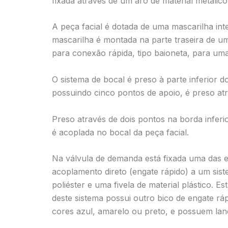
fixada através de um aro de material metálic
A peça facial é dotada de uma mascarilha inte
mascarilha é montada na parte traseira de um 
para conexão rápida, tipo baioneta, para um
O sistema de bocal é preso à parte inferior 
possuindo cinco pontos de apoio, é preso atr
Preso através de dois pontos na borda infer
é acoplada no bocal da peça facial.
Na válvula de demanda está fixada uma das e
acoplamento direto (engate rápido) a um sist
poliéster e uma fivela de material plástico. Es
deste sistema possui outro bico de engate r
cores azul, amarelo ou preto, e possuem lanc