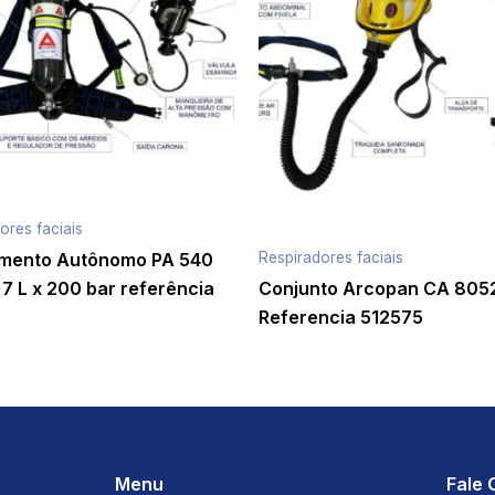
ores faciais
Respiradores faciais
mento Autônomo PA 540
 7 L x 200 bar referência
Conjunto Arcopan CA 805
Referencia 512575
Menu
Fale