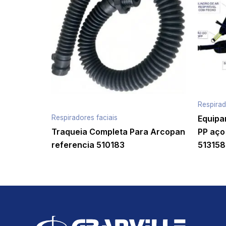
Respirad
Respiradores faciais
Equipa
Traqueia Completa Para Arcopan
PP aço
referencia 510183
513158