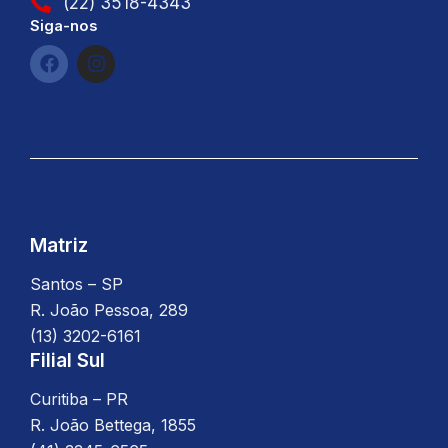
(22) 3518-4343
Siga-nos
F
I
a
n
c
s
e
t
b
a
o
g
o
r
k
a
m
Matriz
Santos – SP
R. João Pessoa, 289
(13) 3202-6161
Filial Sul
Curitiba – PR
R. João Bettega, 1855