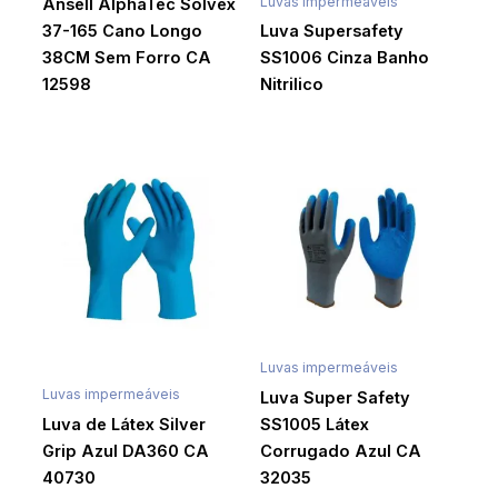
Luvas impermeáveis
Ansell AlphaTec Solvex
37-165 Cano Longo
Luva Supersafety
38CM Sem Forro CA
SS1006 Cinza Banho
12598
Nitrilico
Luvas impermeáveis
Luvas impermeáveis
Luva Super Safety
Luva de Látex Silver
SS1005 Látex
Grip Azul DA360 CA
Corrugado Azul CA
40730
32035