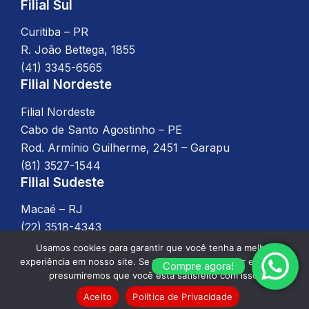
Filial Sul
Curitiba – PR
R. João Bettega, 1855
(41) 3345-6565
Filial Nordeste
Filial Nordeste
Cabo de Santo Agostinho – PE
Rod. Armínio Guilherme, 2451 – Garapu
(81) 3527-1544
Filial Sudeste
Macaé – RJ
(22) 3518-4343
Usamos cookies para garantir que você tenha a melhor
experiência em nosso site. Se você continuar a usar este site,
Compre agora!
presumiremos que você está satisfeito com isso.
Desenvolvido por
WPL Digital
, 2025 –
Política de
Privacidade
Aceito
Política de Privacidade