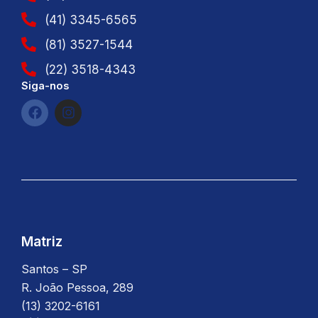
(41) 3345-6565
(81) 3527-1544
(22) 3518-4343
Siga-nos
F
I
a
n
c
s
e
t
b
a
o
g
o
r
k
a
m
Matriz
Santos – SP
R. João Pessoa, 289
(13) 3202-6161