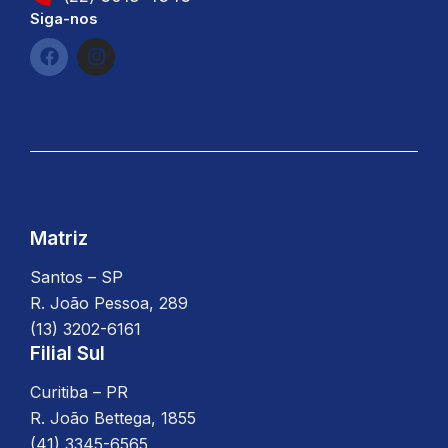
Siga-nos
F
I
a
n
c
s
e
t
b
a
o
g
o
r
k
a
m
Matriz
Santos – SP
R. João Pessoa, 289
(13) 3202-6161
Filial Sul
Curitiba – PR
R. João Bettega, 1855
(41) 3345-6565