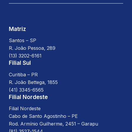
o
g
o
r
k
a
m
Matriz
Santos – SP
R. João Pessoa, 289
(13) 3202-6161
Filial Sul
Curitiba – PR
R. João Bettega, 1855
(41) 3345-6565
Filial Nordeste
Filial Nordeste
Cabo de Santo Agostinho – PE
Rod. Armínio Guilherme, 2451 – Garapu
(81) 3527-1544