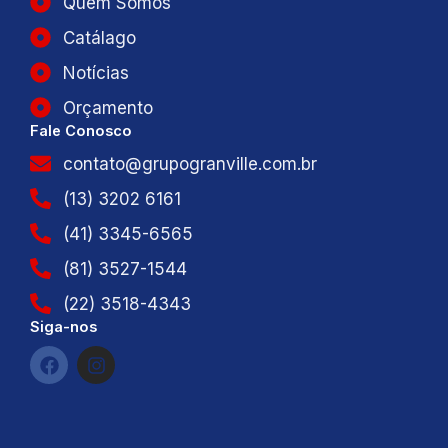
Quem Somos
Catálago
Notícias
Orçamento
Fale Conosco
contato@grupogranville.com.br
(13) 3202 6161
(41) 3345-6565
(81) 3527-1544
(22) 3518-4343
Siga-nos
F
I
a
n
c
s
e
t
b
a