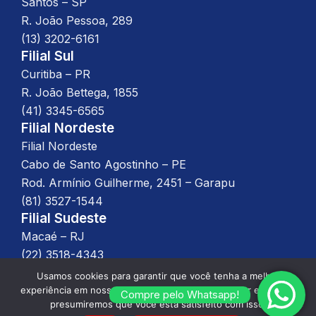
Santos – SP
R. João Pessoa, 289
(13) 3202-6161
Filial Sul
Curitiba – PR
R. João Bettega, 1855
(41) 3345-6565
Filial Nordeste
Filial Nordeste
Cabo de Santo Agostinho – PE
Rod. Armínio Guilherme, 2451 – Garapu
(81) 3527-1544
Filial Sudeste
Macaé – RJ
(22) 3518-4343
Usamos cookies para garantir que você tenha a melhor
experiência em nosso site. Se você continuar a usar este site,
Compre pelo Whatsapp!
presumiremos que você está satisfeito com isso.
Desenvolvido por
WPL Digital
, 2025 –
Política de