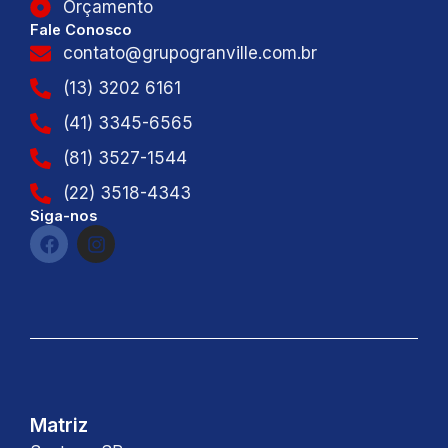
Orçamento
Fale Conosco
contato@grupogranville.com.br
(13) 3202 6161
(41) 3345-6565
(81) 3527-1544
(22) 3518-4343
Siga-nos
F
I
a
n
c
s
e
t
b
a
o
g
o
r
k
a
m
Matriz